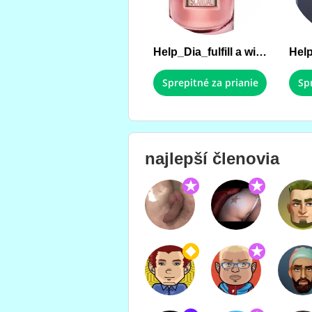
Help_Dia_fulfill a wish !!!
Sprepitné za prianie
Sp
najlepší členovia