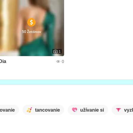
50 Žetónov
1
Dia
0
ovanie
tancovanie
užívanie si
vyz