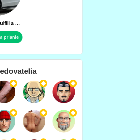
Help _Dia_ fulfill a wish !!!
a prianie
ledovatelia