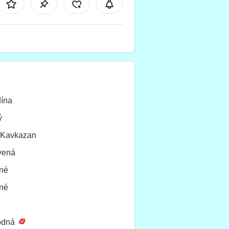
ína
ý
/Kavkazan
vená
né
né
odná