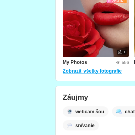
BEZPLATNE
1
My Photos
556
Zobraziť všetky fotografie
Záujmy
webcam šou
chat
snívanie