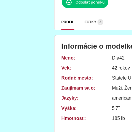
Odoslať ponuku
PROFIL
FOTKY
2
Informácie o modelk
Meno:
Dia42
Vek:
42 rokov
Rodné mesto:
Statele U
Zaujímam sa o:
Muži, Žen
Jazyky:
american
Výška:
5'7"
Hmotnosť:
185 lb