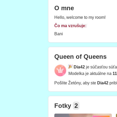
O mne
Hello, welcome to my room!
Čo ma vzrušuje:
Bani
Queen of Queens
Dia42
je súčasťou súť
Modelka je aktuálne na
11
Pošlite Žetóny, aby ste
Dia42
pribl
Fotky
2