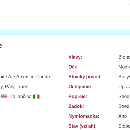
e
Vlasy:
Blond
Oči:
Modr
nite Ale Americii, Florida
Etnický pôvod:
Biely
y, Páry, Trans
Ochlpenie:
Upra
Taliančina
Poprsie:
Stred
Zadok:
Stred
Nymfomanka:
Áno
Stav (vzťah):
Slob