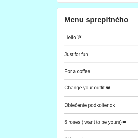
Menu sprepitného
Hello 👋
Just for fun
For a coffee
Change your outfit ❤️
Oblečenie podkolienok
6 roses ( want to be yours)💋