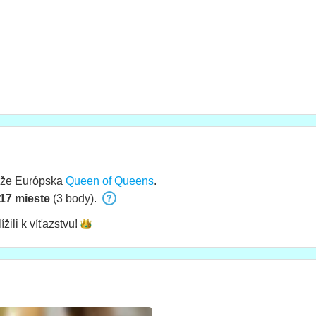
aže Európska
Queen of Queens
.
17 mieste
(3 body).
ížili k
víťazstvu!