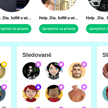
Help_Dia_fulfill a wish !!!
Help_Dia_fulfill a wish !!!
repitné za prianie
Sprepitné za prianie
Sprepitné z
Sledované
S